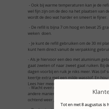
- Ook bij warme temperaturen kan je de refil
wel fijn zijn om de deo na het plaatsen van de
wordt de deo wat harder en smeert ie fijner.
- De refill is bijna 7 cm hoog en bevat 25 gr
weken doen.
- Je kunt de refill gebruiken om de 30 ml plas
kunt hem direct vanuit de verpakking gebruike
- Als je hiervoor een deo met aluminium gebrui
gaat zweten of naar zweet gaat ruiken. Bij 
dagen voorbij en ruik je niks meer. Was (of s
keertje extra met een milde wasstof. En hou 
Lees hier meer over het detoxen.
- Wacht even met de deo gebruiken nadat je
Klant
andere manier hebt onthaard. Als je je oksels
ochtend weer gebruiken.
Tot en met 8 augustus is h