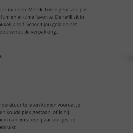
 voor mannen. Met de frisse geur van pas
m en all-time favorite. De refill zit in
elijk zelf. Scheelt jou geld en het
ll ook vanuit de verpakking
e.
n.
emperatuur te laten komen voordat je
en koude plek gestaan, of is hij
 hem dan eerst een paar uurtjes op
ebruikt.