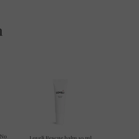
n
 No
Loveli Rescue balm 10 ml