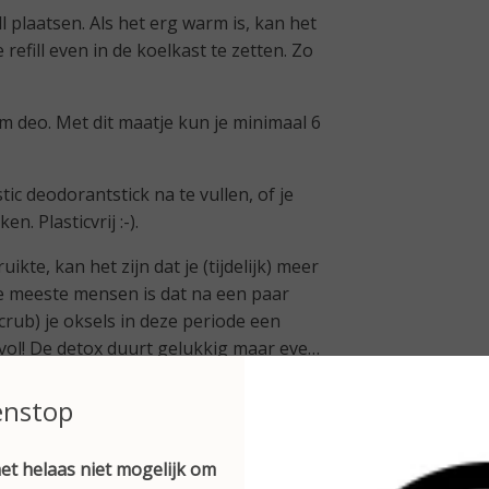
l plaatsen. Als het erg warm is, kan het
 refill even in de koelkast te zetten. Zo
am deo. Met dit maatje kun je minimaal 6
tic deodorantstick na te vullen, of je
n. Plasticvrij :-).
kte, kan het zijn dat je (tijdelijk) meer
de meeste mensen is dat na een paar
crub) je oksels in deze periode een
vol! De detox duurt gelukkig maar even.
 je oksels hebt geschoren of op een
enstop
 in de avond scheert, kun je de deo in de
et helaas niet mogelijk om