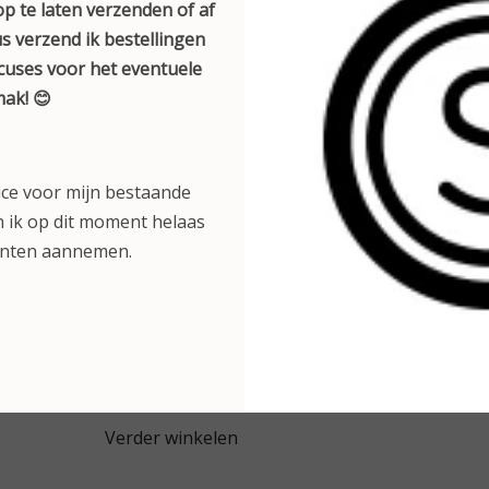
r je een milde wasstof nodig hebt om je
p te laten verzenden of af
s verzend ik bestellingen
xcuses voor het eventuele
hem dan een nachtje in de vriezer.
ak! 😊
doet hij het vaak weer :-).
mloos navullen. Daarna kan het zijn dat
emaal soepel meer werkt. Dan kun je
ice voor mijn bestaande
tellen in plaats van alleen een refill.
 ik op dit moment helaas
anten aannemen.
Toevoegen aan winkelwagen
Verder winkelen