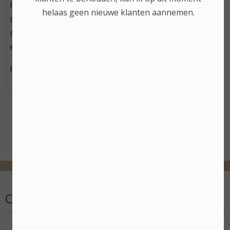
het draaimechanisme van de houder niet helemaal
helaas geen nieuwe klanten aannemen.
soepel meer werkt. Dan kun je beter een keer een
nieuwe deodorant stick bestellen in plaats van alleen
een Refil.
Inhoud: 25 gram
Contactgegevens