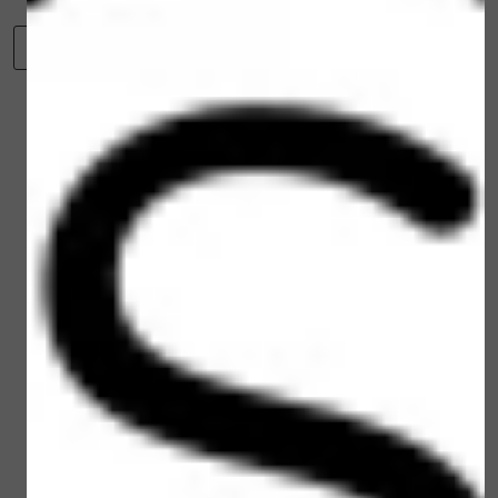
vlekken in je kleding. - Draait je deo niet goed of niet
nieuwe deodorant stick bestellen in plaats van alleen
-
+
meer? Leg hem dan een nachtje in de vriezer. Daarna
Toevoegen aan winkelwagen
een Refil.
even laten ontdooien natuurlijk, dan doet hij het vaak
weer :-).
Winkelwagen
Verder winkelen
Gerelateerde
producten