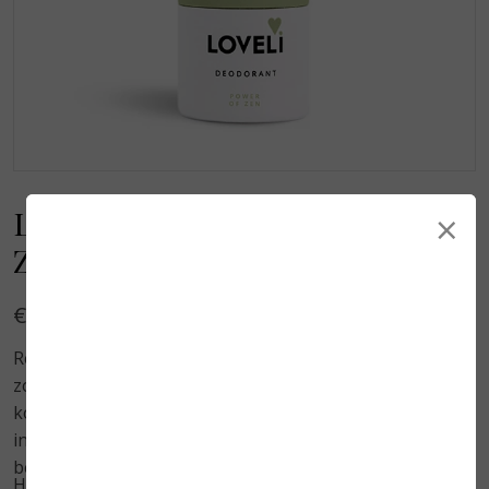
Loveli Refil Deodorant Power of
×
Zen 30 ml
€ 6,50
Refil Power of Zen Puur natuurlijke deodorant stick
zonder aluminium, die echt werkt. Gebaseerd op
kokosolie en natriumbicarbonaat en nog meer fijne
ingrediënten die goed zijn voor je huid en je
beschermen tegen zweetgeur. Door de toevoeging
Hoe na te vullen?