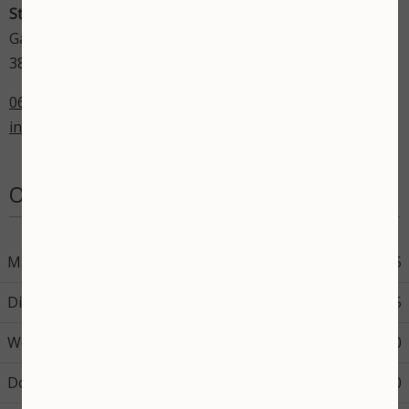
Stephanie's Beautysalon
Gardameer 17
3825 VN Amersfoort
06-43598714
info@stephaniesbeautysalon.nl
Openingstijden
Maandag
08:45
17:45
Dinsdag
08:45
17:45
Woensdag
08:45
17:30
Donderdag
08:45
12:00