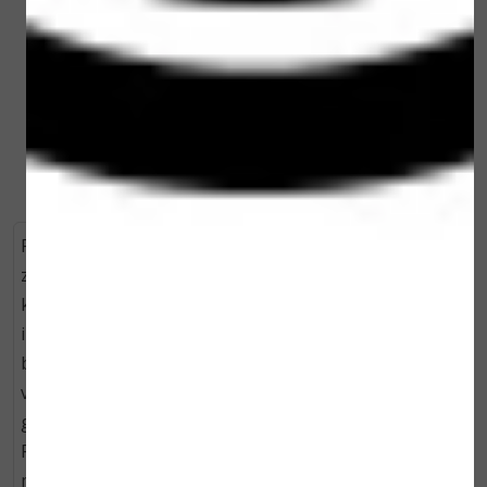
No Perfume
ml
€ 15,00
€ 9,50
Bekijken
Bekijken
Refil Power of Zen Puur natuurlijke deodorant stick
zonder aluminium, die echt werkt. Gebaseerd op
kokosolie en natriumbicarbonaat en nog meer fijne
ingrediënten die goed zijn voor je huid en je
beschermen tegen zweetgeur. Door de toevoeging
van zinkoxide werkt deze deo ook perfect tegen de
geur van hormoonzweet, emotiezweet en stresszweet.
Refill voor de kleine deodorantstick (30 ml) van Loveli
met zinkoxide die ook stress-zweet aan kan. Met de