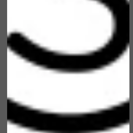
Loveli Eye Make-up
Loveli Sun brush
remover 100 ml
powder SPF 30
€ 15,00
€ 22,50
Bekijken
Bekijken
Loveli Sun Stick SPF 30
Loveli Rescue balm 10