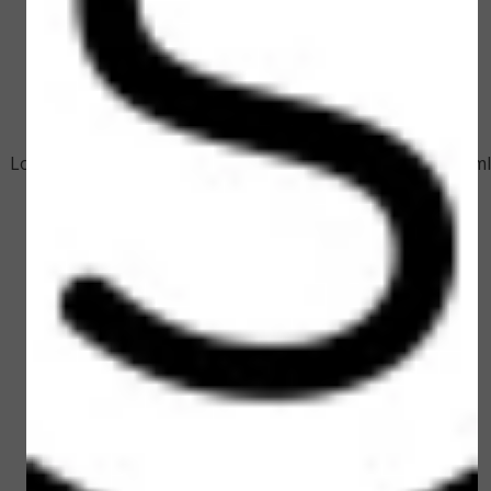
Loveli Men Face Cream 50
Loveli Men Facewash 150 ml
ml
€ 17,50
€ 15,00
Bekijken
Bekijken