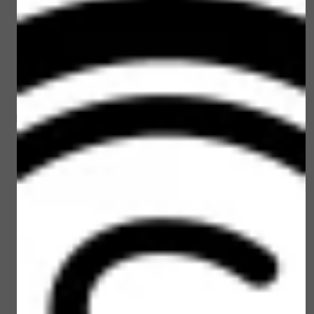
Loveli Men Deodorant
Loveli Men Deodorant
Fresh Cotton 30 ml
Fresh Cotton XL 75 ml
€ 8,00
€ 15,00
Bekijken
Bekijken