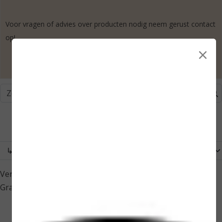
Voor vragen of advies over producten nodig neem gerust contact
op!
×
Winkelwagen
€ 0,00
Verzendkosten:
5,95
Gratis verzending vanaf:
39,00