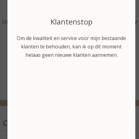
Klantenstop
Loveli.men Refill Rosemary
Loveli.men Refill Rosemary
& Eucalyptus 30 ml
& Eucalyptus XL 75 ml
Om de kwaliteit en service voor mijn bestaande
klanten te behouden, kan ik op dit moment
€ 6,50
€ 13,00
helaas geen nieuwe klanten aannemen.
Bekijken
Bekijken
Contactgegevens