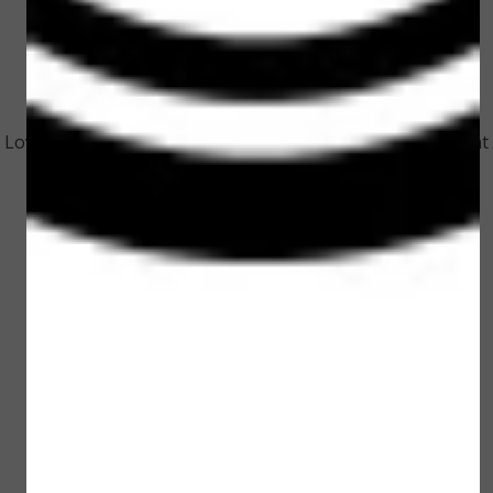
Loveli Refil Men Deodorant
Loveli Refil Men Deodorant
Fresh Cotton 30 ml
Fresh Cotton XL 75 ml
€ 6,50
€ 13,00
Bekijken
Bekijken