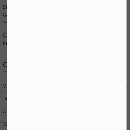
Stephanie's Beautysalon
Gardameer 17
3825 VN Amersfoort
06-43598714
info@stephaniesbeautysalon.nl
Openingstijden
Maandag
08:45
17:45
Dinsdag
08:45
17:45
Woensdag
08:45
17:30
Donderdag
08:45
12:00