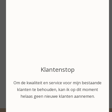
Loveli Sun Stick SPF 30
Loveli Rescue balm 10
No Perfume
ml
€ 15,00
€ 9,50
Bekijken
Bekijken
Klantenstop
Om de kwaliteit en service voor mijn bestaande
klanten te behouden, kan ik op dit moment
helaas geen nieuwe klanten aannemen.