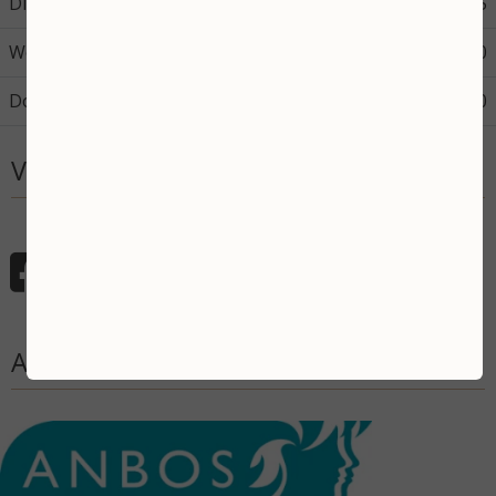
Dinsdag
08:45
17:45
Woensdag
08:45
17:30
Donderdag
08:45
12:00
Volg mij
Aangesloten bij