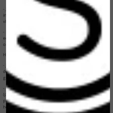
- Je kunt daarom de deo het beste even laten
intrekken voordat je je aankleedt. Dan krijg je geen
vlekken in je kleding.
- Draait je deo niet goed of niet meer? Leg hem dan
een nachtje in de vriezer. Daarna even laten
ontdooien natuurlijk, dan doet hij het vaak weer :-).
Handig om te weten:
- Je doet minimaal 6 weken met een kleine
deodorantstick 30 ml of ruim 3 maanden met een
grote stick.
- De verpakking is gemaakt van polypropyleen
(plastic). Het kan gerecycled worden met de rest van je
plasticafval, maar nog milieuvriendelijker is het om
hem opnieuw te vullen met een refill.