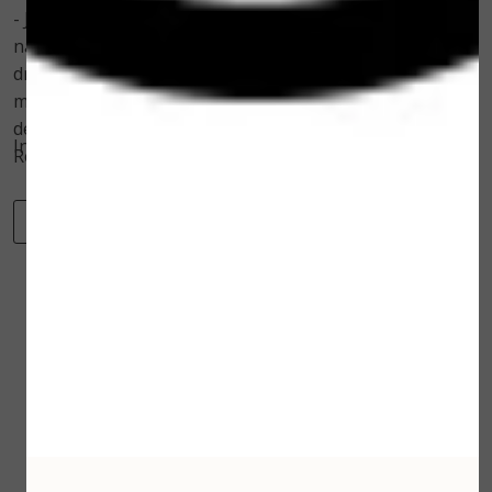
- Je kunt je deo ongeveer 2 à 3 keer probleemloos
navullen. Daarna kan het zijn dat het
draaimechanisme van de houder niet helemaal soepel
meer werkt. Dan kun je beter een keer een nieuwe
deodorant stick bestellen in plaats van alleen een
Inhoud: 30ml
Refill.
-
+
Toevoegen aan winkelwagen
Winkelwagen
Verder winkelen
Gerelateerde
producten