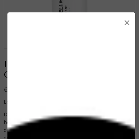
×
Loveli Men Deodorant Fresh
Cotton 30 ml
€ 8,00
Loveli men Fresh Cotton 30 ml.
De deodorant zonder aluminium voor mannen! Omdat
het voor mannen net zo goed belangrijk is om een
deo zonder aluminium te gebruiken. Puur natuurlijke
deodorant stick zonder aluminium, die echt werkt.