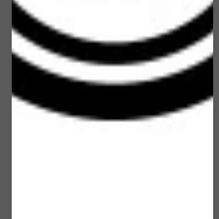
Loveli Eye Make-up
Loveli Sun brush
remover 100 ml
powder SPF 30
€ 15,00
€ 22,50
Bekijken
Bekijken
Loveli Sun Stick SPF 30
Loveli Rescue balm 10
No Perfume
ml