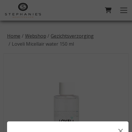
Home
Webshop
Gezichtsverzorging
Loveli Micellair water 150 ml
×