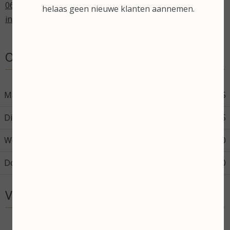
06-43598714
helaas geen nieuwe klanten aannemen.
info@stephaniesbeautysalon.nl
Openingstijden
Maandag
08:45
17:45
Dinsdag
08:45
17:45
Woensdag
08:45
17:30
Donderdag
08:45
12:00
Volg mij