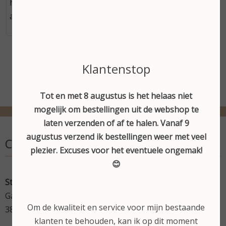
hydraterend komkommerhydrolaat - Hoeft niet
afgespoeld te worden Inhoud: 150 ml
Klantenstop
Tot en met 8 augustus is het helaas niet
mogelijk om bestellingen uit de webshop te
laten verzenden of af te halen. Vanaf 9
augustus verzend ik bestellingen weer met veel
Contactgegevens
plezier. Excuses voor het eventuele ongemak!
😊
Stephanie's Beautysalon
Gardameer 17
Om de kwaliteit en service voor mijn bestaande
3825 VN Amersfoort
klanten te behouden, kan ik op dit moment