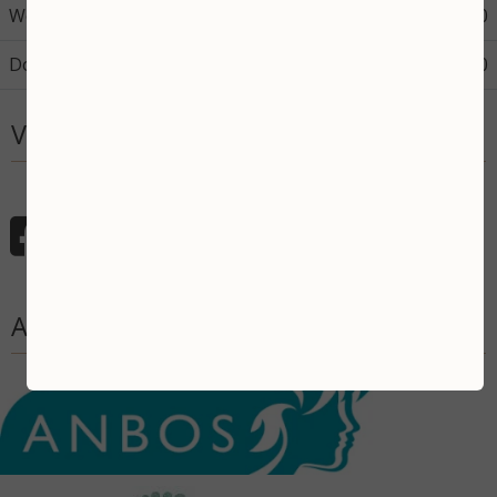
Woensdag
08:45
17:30
Donderdag
08:45
12:00
Volg mij
Aangesloten bij