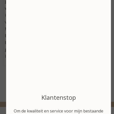
gereinigd gezicht. 1 pompje is genoeg. Handig om te
weten: - Is je huid zowel vetarm als vochtarm? Dan zou
ik kiezen voor de Face cream voor overdag en de
voedende Face Oil Night voor ?s nachts. - Heb je een
hele droge huid? Dan passen de Loveli Face Oils beter
bij jouw huidtype. - De geur van deze Face Cream
bevat geen allergenen en is dus ook geschikt voor de
gevoelige huidjes. - De Face cream is helemaal vegan!
Inhoud: 50ml
Klantenstop
Om de kwaliteit en service voor mijn bestaande