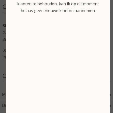
klanten te behouden, kan ik op dit moment
Contactgegevens
helaas geen nieuwe klanten aannemen.
Stephanie's Beautysalon
Gardameer 17
3825 VN Amersfoort
06-43598714
info@stephaniesbeautysalon.nl
Openingstijden
Maandag
08:45
17:45
Dinsdag
08:45
17:45