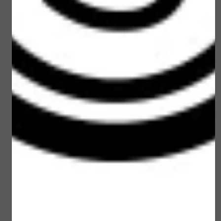
Loveli Eye Make-up
Loveli Sun brush
remover 100 ml
powder SPF 30
€ 15,00
€ 22,50
Bekijken
Bekijken
Loveli Sun Stick SPF 30
Loveli Rescue balm 10
No Perfume
ml