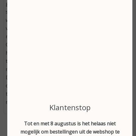
gebruiken voor je eigen groeiende buik tegen jeuk en
striae. - Ook geschikt voor de allerkleinsten - Met
white poppy oil dat beschermt tegen irritaties - Extra
voedend voor de droge huid - Vegan - Bevat geen
notenolie De Body oil Poppy Love bevat white Poppy
Oil (witte klaproos olie) dat de gevoeligste huidjes
helpt te herstellen. Bij baby?s helpt het te beschermen
tegen luieruitslag en andere irritaties, terwijl het
mama?s huid de beschadigde huid helpt te herstellen.
De omega-6 vetzuren in deze olie dringen diep door in
de huid en maken de huid zacht en soepel. De olie
trekt snel in zonder een vette laag achter te laten. 50
ml
Klantenstop
Tot en met 8 augustus is het helaas niet
mogelijk om bestellingen uit de webshop te