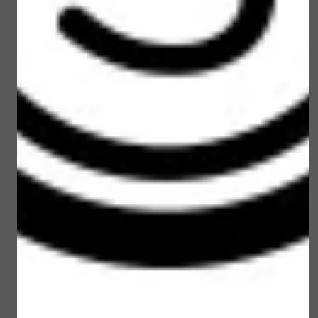
Loveli Eye Make-up
Loveli Sun brush
remover 100 ml
powder SPF 30
€ 15,00
€ 22,50
Bekijken
Bekijken
Loveli Sun Stick SPF 30
Loveli Rescue balm 10