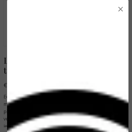
×
Loveli Body oil Poppy Love
travel size 50 ml
€ 5,00
Een mini versie body oil (50 ml) voor (soon to be)
mama?s en baby?s. Gemaakt van 6 verschillende
plantaardige oliën die samen een combinatie van
vetzuren bevatten die sterk lijken op de vetzuren van
je eigen huid. En dat zorgt voor een optimale voeding.