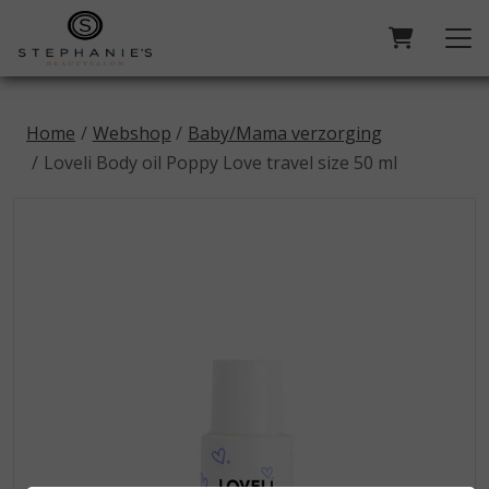
Home
Webshop
Baby/Mama verzorging
Loveli Body oil Poppy Love travel size 50 ml