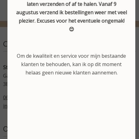
laten verzenden of af te halen. Vanaf 9
augustus verzend ik bestellingen weer met veel
plezier. Excuses voor het eventuele ongemak!
😊
Contactgegevens
Om de kwaliteit en service voor mijn bestaande
klanten te behouden, kan ik op dit moment
Stephanie's Beautysalon
helaas geen nieuwe klanten aannemen.
Gardameer 17
3825 VN Amersfoort
06-43598714
info@stephaniesbeautysalon.nl
Openingstijden