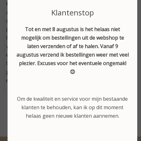
Het Oxygen Vital Serum heeft een revitaliserend anti-
Klantenstop
aging effect. Het hydrateert intensief door middel van
sterk geconcentreerde actieve ingrediënten zoals
Tot en met 8 augustus is het helaas niet
postbiotica, amino- en omega-3-vetzuren en
mogelijk om bestellingen uit de webshop te
hyaluronzuur, laadt de energiecentrales van de
laten verzenden of af te halen. Vanaf 9
vermoeide huid op, verhoogt het zuurstofgehalte tot
augustus verzend ik bestellingen weer met veel
een optimaal niveau en versterkt de huidmatrix.
plezier. Excuses voor het eventuele ongemak!
Irritaties worden verlicht en de huid wordt
😊
gladgestreken. Meer frisheid, meer glow, meer
elasticiteit.
Om de kwaliteit en service voor mijn bestaande
klanten te behouden, kan ik op dit moment
helaas geen nieuwe klanten aannemen.