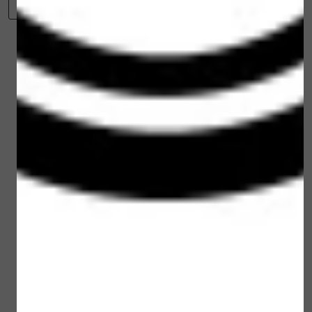
-
+
Irritaties worden verlicht en de huid wordt
Toevoegen aan winkelwagen
gladgestreken. Meer frisheid, meer glow, meer
elasticiteit.
Winkelwagen
Verder winkelen
Gerelateerde
producten