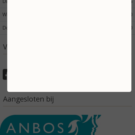
Dinsdag
08:45
17:45
Woensdag
08:45
17:30
Donderdag
08:45
12:00
Volg mij
Aangesloten bij