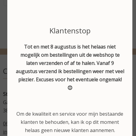
Klantenstop
Tot en met 8 augustus is het helaas niet
mogelijk om bestellingen uit de webshop te
laten verzenden of af te halen. Vanaf 9
Contactgegevens
augustus verzend ik bestellingen weer met veel
plezier. Excuses voor het eventuele ongemak!
😊
Stephanie's Beautysalon
Gardameer 17
3825 VN Amersfoort
Om de kwaliteit en service voor mijn bestaande
klanten te behouden, kan ik op dit moment
06-43598714
helaas geen nieuwe klanten aannemen.
info@stephaniesbeautysalon.nl