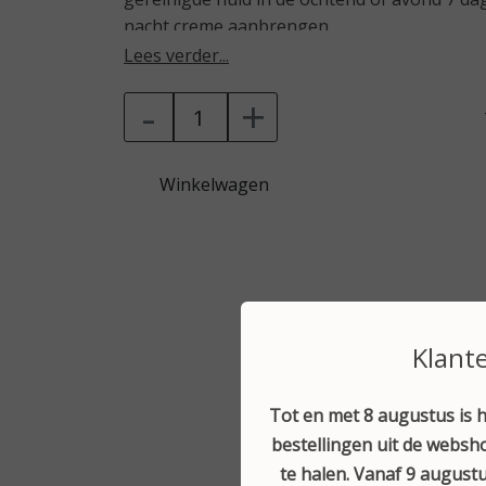
nacht creme aanbrengen.
Lees verder...
-
+
Winkelwagen
Klant
Tot en met 8 augustus is h
bestellingen uit de websho
te halen. Vanaf 9 augustu