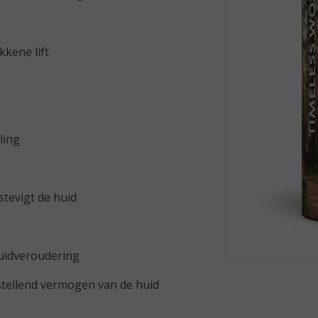
kene lift
ling
rstevigt de huid
huidveroudering
stellend vermogen van de huid