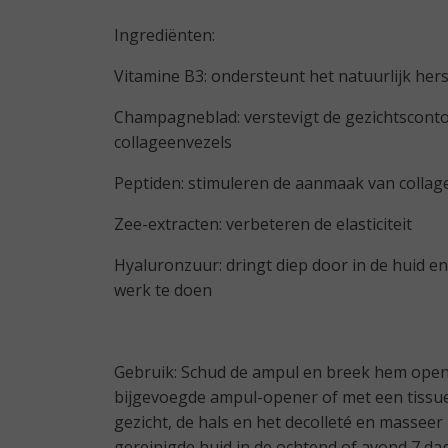
Ingrediënten:
Vitamine B3: ondersteunt het natuurlijk her
Champagneblad: verstevigt de gezichtsconto
collageenvezels
Peptiden: stimuleren de aanmaak van collage
Zee-extracten: verbeteren de elasticiteit
Hyaluronzuur: dringt diep door in de huid en
werk te doen
Gebruik: Schud de ampul en breek hem open 
bijgevoegde ampul-opener of met een tissue
gezicht, de hals en het decolleté en masseer
gereinigde huid in de ochtend of avond 7 dag