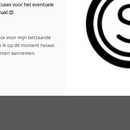
xcuses voor het eventuele
ak! 😊
Dr. Spiller Alpine-Aloe C
light 50 ml
ice voor mijn bestaande
 ik op dit moment helaas
€ 47,95
anten aannemen.
. Spiller vitamin c-plus
cream light 50 ml
Bekijken
€ 55,75
Bekijken