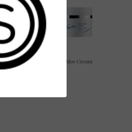
ream -
Dr. Spiller Alpine-Aloe Cream
50 ml
€ 47,95
Bekijken