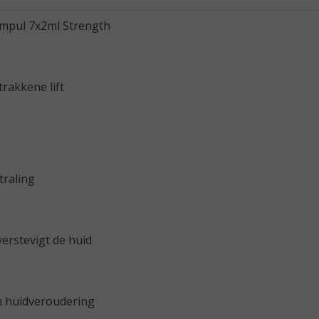
Ampul 7x2ml Strength
rakkene lift
traling
 verstevigt de huid
an huidveroudering