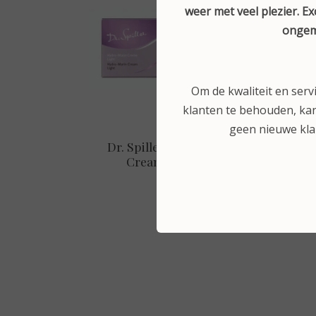
weer met veel plezier. E
ongem
Om de kwaliteit en serv
klanten te behouden, kan
geen nieuwe kl
Dr. Spiller Hydro-Marin®
Dr
Cream Light 50 ml
€ 67,75
Bekijken