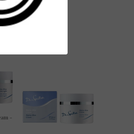
n
ream -