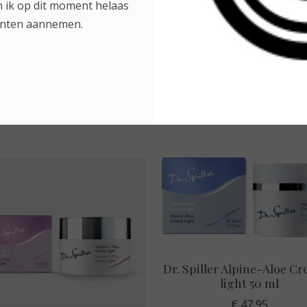
 ik op dit moment helaas
Verder winkelen
anten aannemen.
Gerelateerde producte
Dr. Spiller Alpine-Aloe C
light 50 ml
€ 47,95