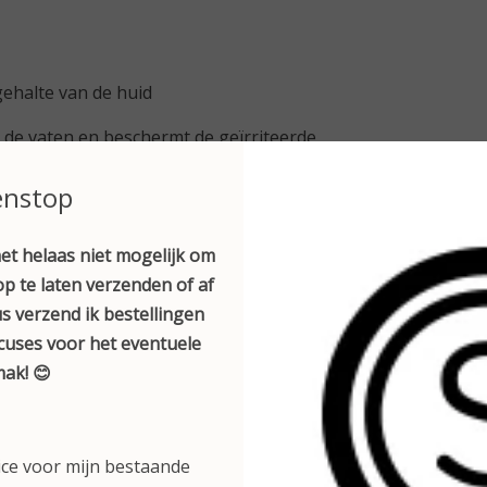
gehalte van de huid
 de vaten en beschermt de geïrriteerde
enstop
 haarvaten en remt ontstekingen
et helaas niet mogelijk om
p te laten verzenden of af
 verzorgingssysteem. De Anti Couperose
s verzend ik bestellingen
 de dag- of nachtverzorging
xcuses voor het eventuele
de anti couperose creme gebruiken.)
ak! 😊
Toevoegen aan winkelwagen
ice voor mijn bestaande