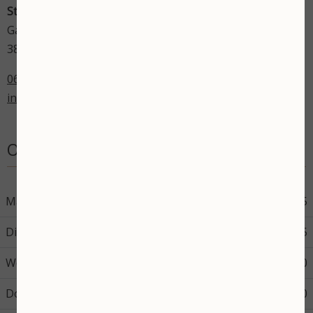
Stephanie's Beautysalon
Gardameer 17
3825 VN Amersfoort
06-43598714
info@stephaniesbeautysalon.nl
Openingstijden
Maandag
08:45
17:45
Dinsdag
08:45
17:45
Woensdag
08:45
17:30
Donderdag
08:45
12:00