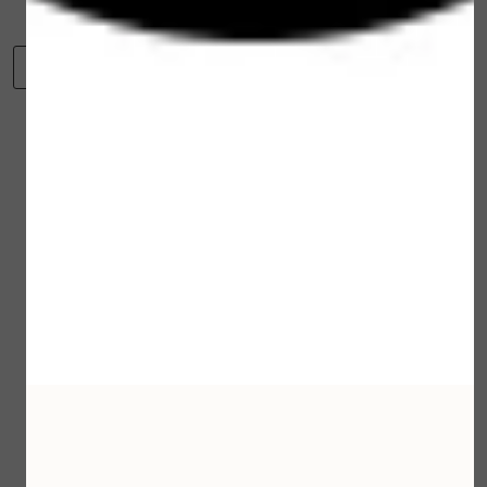
-
+
Toevoegen aan winkelwagen
Winkelwagen
Verder winkelen
Gerelateerde
producten