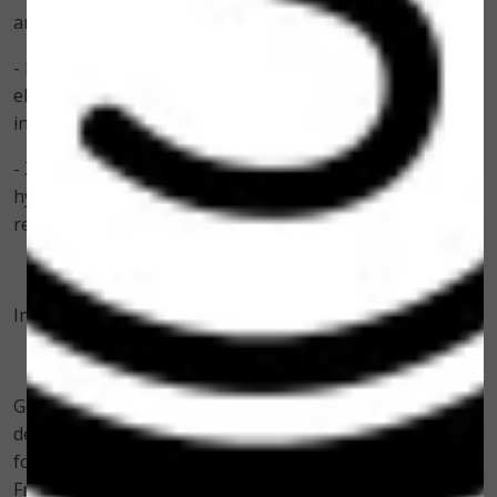
andere resten die zich op de huid verzamelen
- Dit fluweelzachte, reinigende schuim dompelt de huid
elke dag onder in een zee van verkwikkende actieve
ingrediënten
- Zeealgen en zeezoutconcentraat hebben een diep
hydraterende werking voor een verfrissende
reinigingservaring
Ingrediënten: Zeewier Zeezout-concentraat
Gebruik: 's Ochtens en 's avonds zacht in masseren op
de huid en verwijderen met water. Na de cleansing
foam wordt de tonic aangeraden bijv; Hydro-Marin®
Freshener