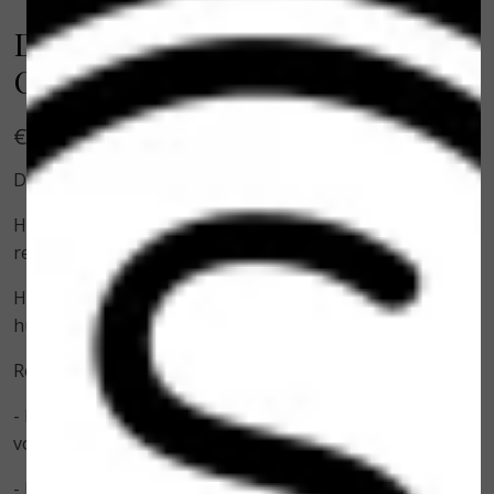
Dr. Spiller Hydro-Marin®
Cleansing Foam 150 ml
€ 26,95
Dr. Spiller Hydro-Marin® Cleansing Foam 150 ml
Heerlijk verfrissende Schuimende en stimulerende
reiniging
Huidtype: Rijpe, gedehydrateerde huid en/of gevoelige
huid
Resultaat:
- Een diepe reinigingservaring voor een veeleisende,
vochtarme huid
- Het verwijdert stofwisselingsafval, vuil, stof en