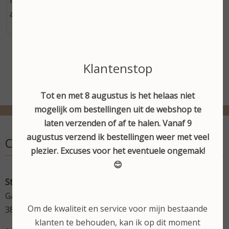
na een peeling. Inhoud: 50ml 1x per dag in de ochtend
aanbrengen op een gereinigde huid.
Klantenstop
Tot en met 8 augustus is het helaas niet
mogelijk om bestellingen uit de webshop te
laten verzenden of af te halen. Vanaf 9
augustus verzend ik bestellingen weer met veel
Contactgegevens
plezier. Excuses voor het eventuele ongemak!
😊
Stephanie's Beautysalon
Gardameer 17
Om de kwaliteit en service voor mijn bestaande
3825 VN Amersfoort
klanten te behouden, kan ik op dit moment