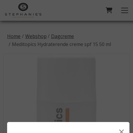
Home
Webshop
Dagcreme
Meditopics Hydraterende creme spf 15 50 ml
×