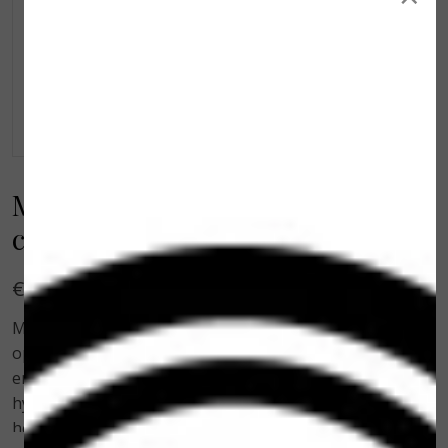
Meditopics Hydraterende
creme spf 15 50 ml
€ 34,05
Meditopics hydraterende creme spf 15 UVA. Een crème
op basis van hoge concentratie aloë-vera, amandel-
en jojobaolie en vitamine E. Het zorg voor een sterke
hydratatie, vermindert het natuurlijk vochtverlies en
helpt huidschade door de zon te voorkomen. Ook de