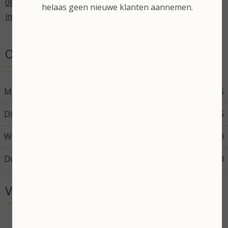
06-43598714
helaas geen nieuwe klanten aannemen.
info@stephaniesbeautysalon.nl
Openingstijden
Maandag
08:45
17:45
Dinsdag
08:45
17:45
Woensdag
08:45
17:30
Donderdag
08:45
12:00
Volg mij