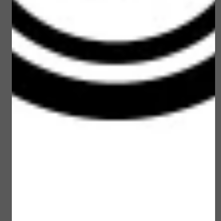
Meditopics
Meditopics Zuiverend
Zonbescherming spf
Creme Masker 50 ml
50 100 ml
€ 20,25
€ 34,95
Bekijken
Bekijken