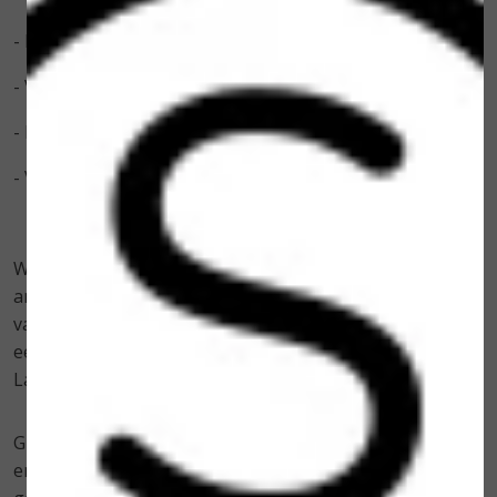
- Egaliseert de teint
- Verfijnt grove poriën
- Reguleert talgproductie
- Verbetert de huidtextuur.
WERKING: Dr. Spiller Royal Jelly Cream bevat onder
andere koninginnengelei. Deze gelei helpt de vorming
van collageen te ondersteunen en heeft tegelijkertijd
een antioxiderende en antimicrobiële werking.
Lanoline voedt en maakt de huid zacht en soepel.
GEBRUIK: Gebruik de verzorgende crème 's ochtends
en s'avonds na het reinigen. Breng het aan op het