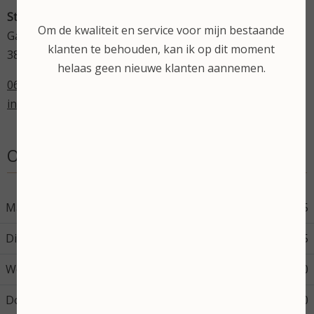
Stephanie's Beautysalon
Om de kwaliteit en service voor mijn bestaande
Gardameer 17
klanten te behouden, kan ik op dit moment
3825 VN Amersfoort
helaas geen nieuwe klanten aannemen.
06-43598714
info@stephaniesbeautysalon.nl
Openingstijden
Maandag
08:45
17:45
Dinsdag
08:45
17:45
Woensdag
08:45
17:30
Donderdag
08:45
12:00