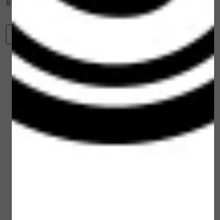
gezicht, de hals en het decolleté.
-
+
Toevoegen aan winkelwagen
Winkelwagen
Verder winkelen
Gerelateerde
producten